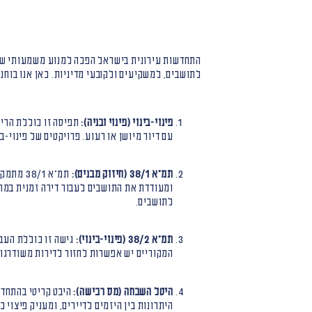
התחדשות עירונית בישראל הפכה למנוע משמעותי של 
לתושבים, למשקיעים ולקובעי מדיניות. כאן אנו בוח
פינוי-בינוי (פינוי ובניה):
תפיסה זו כוללת הריס
עם דיור מיושן או רעוע. פרויקטים של פינוי-
תמ"א 38/1 (חיזוק מבנים):
תמ"א /1
לתושבים.
תמ"א 38/2 (פינוי-בינוי):
גישה זו כוללת העבר
המקוריים יש אפשרות לחזור לדירות משודרגות 
היטל השבחה (מס רכישה):
היבט קריטי בהתחדש
היתרונות בין היזמים לדיירים, ומעניק פיצוי