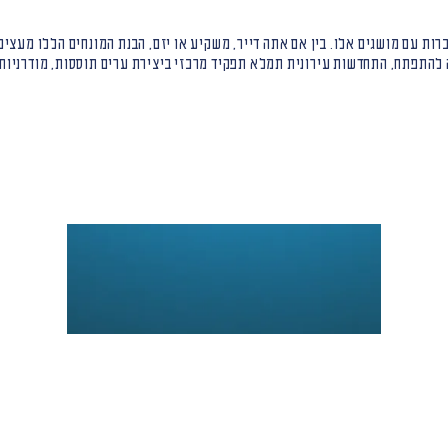
ות עם מושגים אלו. בין אם אתה דייר, משקיע או יזם, הבנת המונחים הללו מעצי
להתפתח, התחדשות עירונית תמלא תפקיד מרכזי ביצירת ערים תוססות, מודרניות 