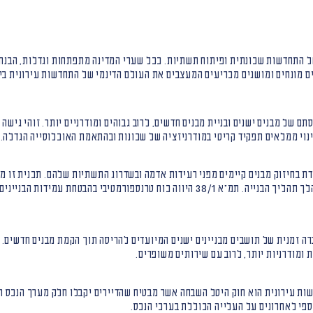
התחדשות שכונתית ופיתוח תשתיות. ככל שערי המדינה מתפתחות וגדלות, הבנת 
נים מונחים ומושגים מכריעים המעצבים את העולם הדינמי של התחדשות עירונית ב
תם של מבנים ישנים ובניית מבנים חדשים, לרוב גבוהים ומודרניים יותר. זוהי גי
בינוי ממלאים תפקיד קריטי במודרניזציה של שכונות ובהתאמת האוכלוסייה הגדלה.
38 מתמקדת בחיזוק מבנים קיימים מפני רעידות אדמה ובשדרוג התשתיות שלהם. תכנית ז
ומעודדת את התושבים לעבור דירה זמנית במהלך תהליך הבנייה. תמ"א 38/1 היווה כוח טר
ה זמנית של תושבים מבניינים ישנים המיועדים להריסה תוך הקמת מבנים חדשים. ב
ומודרניות יותר, לרוב עם שירותים משופרים.
ות עירונית הוא חוק היטל השבחה אשר מבטיח שהדיירים יקבלו חלק מערך הנכס המ
 כספי לאחרונים על העלייה הכוללת בערכי הנכס.