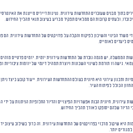
יירים בתוך מבנים שעוברים התחדשות עירונית. נציגות דיירים מייצגת את האינטרס
יכובדו, ולעתים קרובות הם ממלאים תפקיד מכריע בעיצוב תנאי תהליך החידוש.
י משרד הבינוי והשיכון לפיקוח והקלה על פרויקטים של התחדשות עירונית. הם פ
ים ליעדים לאומיים.
ות הממשלה, יש מגמה גוברת של התחדשות עירונית יזמית. יזמים פרטיים מזהים נ
מאי. גישה זו תורמת לשינוי השכונות ויוצרת תמהיל דינמי של יוזמות ציבוריות ופ
ות ותכנון עירוני היא חיונית בעולם ההתחדשות העירונית. ייעוד קובע כיצד ניתן 
חזון הכולל לפיתוח העיר.
 עירונית, חיונית הבנת אפשרויות הפיצויים והדיור החלופיות הניתנות על ידי הי
כי הדיור שלהם יסופקו לאורך תהליך החידוש.
מות היא שיקול מרכזי בפרויקטים של התחדשות עירונית. זה כרוך בשילוב עיצוב ידי
למגורים יותר.