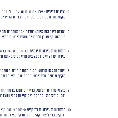
נציגות דיירים :
אלו ארגונים שנוצרו על ידי ד
מקומיות. תפקידם להבטיח כי זכויות הדיירים 
ועדות דיור לאומיות:
ועדות אלו מוקמות על יד
בין מחזיקי עניין ולהבטיח שהפרויקטים מתאימ
התחדשות עירונית יזמית:
בנוסף ליוזמות בראש
עירוניים רצויים, ומבצעים פרויקטים באופן עצ
ייעוד ותכנון קרקע:
הבנת תקנות הייעוד המקומי
מקיף מבטיח שפרויקטי התחדשות יתאימו עם ה
פיצויים ודיור חלופי:
לדיירים שנפגעו מהתחדשות
יזכו ליחס הוגן במהלך רילוקיישן זמני ושצור
התחדשות עירונית בת קיימא:
יותר ויותר, קיי
ירוקים כדי ליצור קהילות בנות קיימא וניתנות 