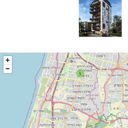
+
−
5