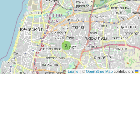
3
|
©
OpenStreetMap
contribut