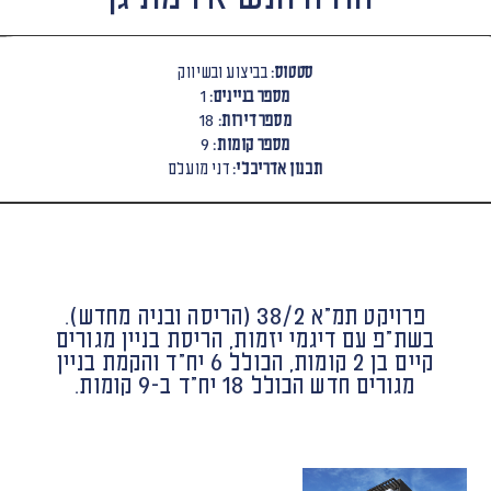
סטטוס:
בביצוע ובשיווק
מספר בניינים:
1
מספר דירות:
18
מספר קומות:
9
תכנון אדריכלי:
דני מועלם
פרויקט תמ"א 38/2 (הריסה ובניה מחדש).
בשת"פ עם דיגמי יזמות, הריסת בניין מגורים
קיים בן 2 קומות, הכולל 6 יח"ד והקמת בניין
מגורים חדש הכולל 18 יח"ד ב-9 קומות.