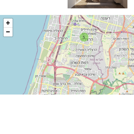
+
−
5